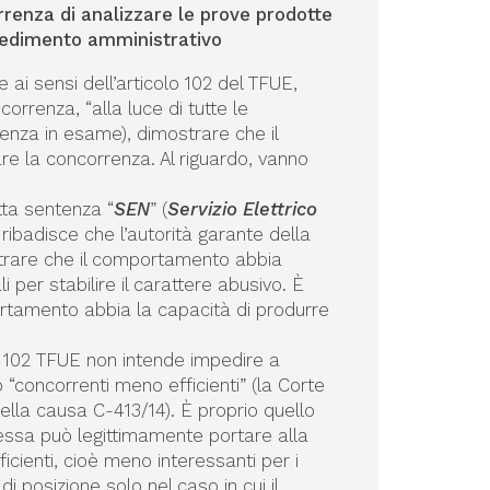
rrenza di analizzare le prove prodotte
cedimento amministrativo
ai sensi dell’articolo 102 del TFUE,
orrenza, “alla luce di tutte le
ntenza in esame), dimostrare che il
e la concorrenza. Al riguardo, vanno
tta sentenza “
SEN
” (
Servizio Elettrico
ribadisce che l’autorità garante della
rare che il comportamento abbia
 per stabilire il carattere abusivo. È
portamento abbia la capacità di produrre
lo 102 TFUE non intende impedire a
concorrenti meno efficienti” (la Corte
ella causa C-413/14). È proprio quello
essa può legittimamente portare alla
cienti, cioè meno interessanti per i
 posizione solo nel caso in cui il