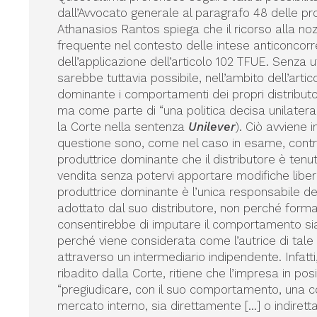
dall’Avvocato generale al paragrafo 48 delle pro
Athanasios Rantos spiega che il ricorso alla no
frequente nel contesto delle intese anticoncorr
dell’applicazione dell’articolo 102 TFUE. Senza ut
sarebbe tuttavia possibile, nell’ambito dell’arti
dominante i comportamenti dei propri distributor
ma come parte di “una politica decisa unilatera
la Corte nella sentenza
Unilever
). Ciò avviene i
questione sono, come nel caso in esame, contrat
produttrice dominante che il distributore è tenuto
vendita senza potervi apportare modifiche libe
produttrice dominante è l’unica responsabile 
adottato dal suo distributore, non perché forma
consentirebbe di imputare il comportamento sia 
perché viene considerata come l’autrice di ta
attraverso un intermediario indipendente. Infatti
ribadito dalla Corte, ritiene che l’impresa in 
“pregiudicare, con il suo comportamento, una co
mercato interno, sia direttamente […] o indire