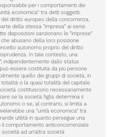
responsabile per i comportamenti dei
“unità economica” tra detti soggetti.
del diritto europeo della concorrenza,
parte della stessa “impresa” ai sensi
dette disposizioni sanzionano le “imprese”
o che abusano della loro posizione
oncetto autonomo proprio del diritto
isprudenza. In tale contesto, una
”, indipendentemente dallo status
” può essere costituita da più persone
bilmente quello dei gruppi di società, in
otalità o la quasi totalità del capitale
 di società costituiscono necessariamente
are se la società figlia determina il
nomo o se, al contrario, si limita a
 rivelerebbe una “unità economica” tra
 grande utilità in quanto persegue una
re il comportamento anticoncorrenziale
 società ad un’altra società