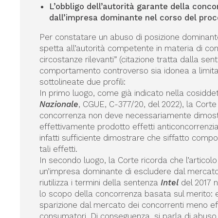
L’obbligo dell’autorità garante della conco
dall’impresa dominante nel corso del pro
Per constatare un abuso di posizione dominante 
spetta all’autorità competente in materia di conc
circostanze rilevanti” (citazione tratta dalla se
comportamento controverso sia idonea a limitar
sottolineate due profili:
In primo luogo, come già indicato nella cosidde
Nazionale
, CGUE, C-377/20, del 2022), la Corte 
concorrenza non deve necessariamente dimost
effettivamente prodotto effetti anticoncorrenziali
infatti sufficiente dimostrare che siffatto com
tali effetti.
In secondo luogo, la Corte ricorda che l’artico
un’impresa dominante di escludere dal mercato “
riutilizza i termini della sentenza
Intel
del 2017 n
lo scopo della concorrenza basata sul merito: 
sparizione dal mercato dei concorrenti meno effi
consumatori. Di conseguenza, si parla di abuso di