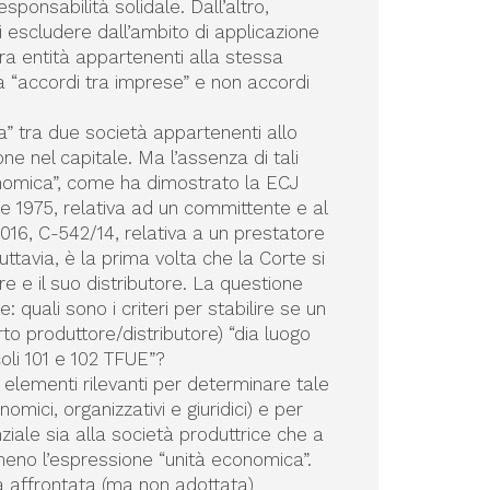
sponsabilità solidale. Dall’altro,
i escludere dall’ambito di applicazione
 tra entità appartenenti alla stessa
a “accordi tra imprese” e non accordi
ca” tra due società appartenenti allo
one nel capitale. Ma l’assenza di tali
conomica”, come ha dimostrato la ECJ
 1975, relativa ad un committente e al
2016, C-542/14, relativa a un prestatore
uttavia, è la prima volta che la Corte si
e e il suo distributore. La questione
 quali sono i criteri per stabilire se un
rto produttore/distributore) “dia luogo
coli 101 e 102 TFUE”?
i elementi rilevanti per determinare tale
omici, organizzativi e giuridici) e per
ale sia alla società produttrice che a
meno l’espressione “unità economica”.
tà affrontata (ma non adottata)