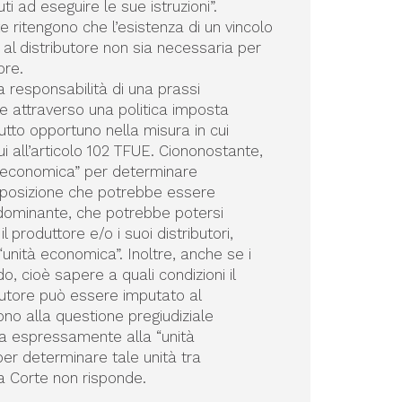
i ad eseguire le sue istruzioni”.
e ritengono che l’esistenza di un vincolo
ti al distributore non sia necessaria per
ore.
a responsabilità di una prassi
 attraverso una politica imposta
utto opportuno nella misura in cui
ui all’articolo 102 TFUE. Ciononostante,
tà economica” per determinare
na posizione che potrebbe essere
e dominante, che potrebbe potersi
l produttore e/o i suoi distributori,
unità economica”. Inoltre, anche se i
o, cioè sapere a quali condizioni il
butore può essere imputato al
no alla questione pregiudiziale
riva espressamente alla “unità
 per determinare tale unità tra
a Corte non risponde.