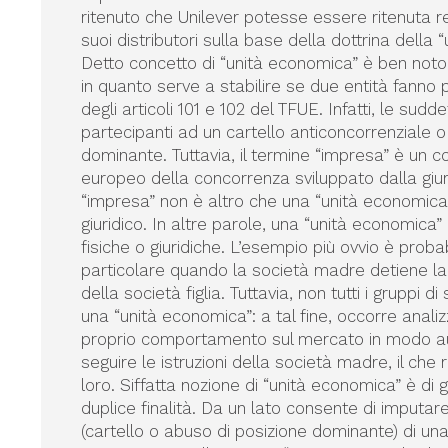
ritenuto che Unilever potesse essere ritenuta 
suoi distributori sulla base della dottrina della 
Detto concetto di “unità economica” è ben noto 
in quanto serve a stabilire se due entità fanno 
degli articoli 101 e 102 del TFUE. Infatti, le sud
partecipanti ad un cartello anticoncorrenziale 
dominante. Tuttavia, il termine “impresa” è un c
europeo della concorrenza sviluppato dalla giur
“impresa” non è altro che una “unità economica
giuridico. In altre parole, una “unità economica
fisiche o giuridiche. L’esempio più ovvio è proba
particolare quando la società madre detiene la t
della società figlia. Tuttavia, non tutti i gruppi
una “unità economica”: a tal fine, occorre analizz
proprio comportamento sul mercato in modo auto
seguire le istruzioni della società madre, il che
loro. Siffatta nozione di “unità economica” è di
duplice finalità. Da un lato consente di imputa
(cartello o abuso di posizione dominante) di una