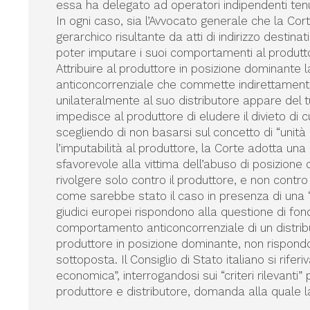
essa ha delegato ad operatori indipendenti tenut
In ogni caso, sia l’Avvocato generale che la Cort
gerarchico risultante da atti di indirizzo destina
poter imputare i suoi comportamenti al produtt
Attribuire al produttore in posizione dominante l
anticoncorrenziale che commette indirettamente
unilateralmente al suo distributore appare del t
impedisce al produttore di eludere il divieto di c
scegliendo di non basarsi sul concetto di “uni
l’imputabilità al produttore, la Corte adotta u
sfavorevole alla vittima dell’abuso di posizion
rivolgere solo contro il produttore, e non contro i
come sarebbe stato il caso in presenza di una “
giudici europei rispondono alla questione di fond
comportamento anticoncorrenziale di un distri
produttore in posizione dominante, non rispondo
sottoposta. Il Consiglio di Stato italiano si rife
economica”, interrogandosi sui “criteri rilevanti”
produttore e distributore, domanda alla quale l