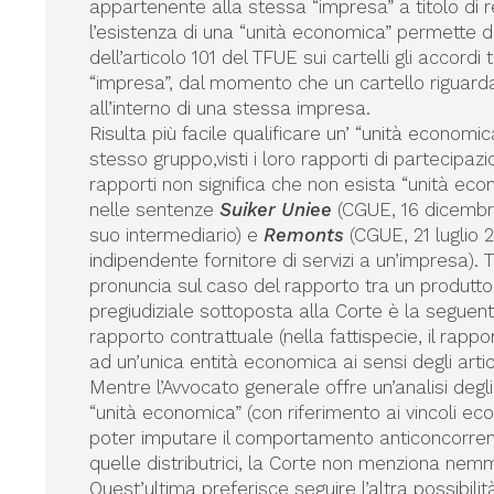
appartenente alla stessa “impresa” a titolo di re
l’esistenza di una “unità economica” permette d
dell’articolo 101 del TFUE sui cartelli gli accordi
“impresa”, dal momento che un cartello riguard
all’interno di una stessa impresa.
Risulta più facile qualificare un’ “unità economi
stesso gruppo,visti i loro rapporti di partecipazi
rapporti non significa che non esista “unità e
nelle sentenze
Suiker Uniee
(CGUE, 16 dicembre
suo intermediario) e
Remonts
(CGUE, 21 luglio 
indipendente fornitore di servizi a un’impresa). T
pronuncia sul caso del rapporto tra un produttor
pregiudiziale sottoposta alla Corte è la seguente:
rapporto contrattuale (nella fattispecie, il rappo
ad un’unica entità economica ai sensi degli arti
Mentre l’Avvocato generale offre un’analisi degl
“unità economica” (con riferimento ai vincoli econ
poter imputare il comportamento anticoncorrenzi
quelle distributrici, la Corte non menziona nem
Quest’ultima preferisce seguire l’altra possibili