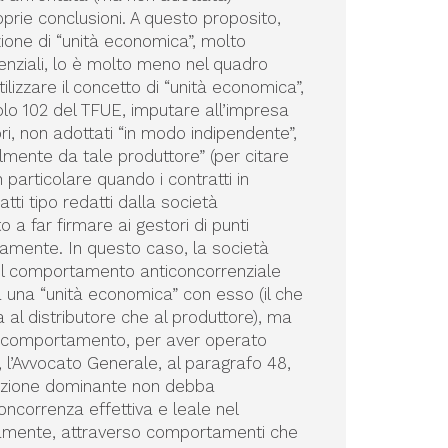
prie conclusioni. A questo proposito,
zione di “unità economica”, molto
enziali, lo è molto meno nel quadro
ilizzare il concetto di “unità economica”,
colo 102 del TFUE, imputare all’impresa
i, non adottati “in modo indipendente”,
lmente da tale produttore” (per citare
n particolare quando i contratti in
ti tipo redatti dalla società
 a far firmare ai gestori di punti
ramente. In questo caso, la società
del comportamento anticoncorrenziale
 una “unità economica” con esso (il che
al distributore che al produttore), ma
le comportamento, per aver operato
, l’Avvocato Generale, al paragrafo 48,
posizione dominante non debba
ncorrenza effettiva e leale nel
ttamente, attraverso comportamenti che