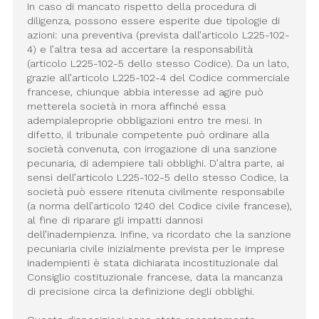
In caso di mancato rispetto della procedura di
diligenza, possono essere esperite due tipologie di
azioni: una preventiva (prevista dall’articolo L225-102-
4) e l’altra tesa ad accertare la responsabilità
(articolo L225-102-5 dello stesso Codice). Da un lato,
grazie all’articolo L225-102-4 del Codice commerciale
francese, chiunque abbia interesse ad agire può
metterela società in mora affinché essa
adempialeproprie obbligazioni entro tre mesi. In
difetto, il tribunale competente può ordinare alla
società convenuta, con irrogazione di una sanzione
pecunaria, di adempiere tali obblighi. D’altra parte, ai
sensi dell’articolo L225-102-5 dello stesso Codice, la
società può essere ritenuta civilmente responsabile
(a norma dell’articolo 1240 del Codice civile francese),
al fine di riparare gli impatti dannosi
dell’inadempienza. Infine, va ricordato che la sanzione
pecuniaria civile inizialmente prevista per le imprese
inadempienti è stata dichiarata incostituzionale dal
Consiglio costituzionale francese, data la mancanza
di precisione circa la definizione degli obblighi.