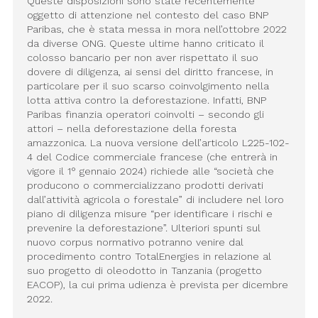
Queste disposizioni sono state recentemente
oggetto di attenzione nel contesto del caso BNP
Paribas, che è stata messa in mora nell’ottobre 2022
da diverse ONG. Queste ultime hanno criticato il
colosso bancario per non aver rispettato il suo
dovere di diligenza, ai sensi del diritto francese, in
particolare per il suo scarso coinvolgimento nella
lotta attiva contro la deforestazione. Infatti, BNP
Paribas finanzia operatori coinvolti – secondo gli
attori – nella deforestazione della foresta
amazzonica. La nuova versione dell’articolo L225-102-
4 del Codice commerciale francese (che entrerà in
vigore il 1° gennaio 2024) richiede alle “società che
producono o commercializzano prodotti derivati
dall’attività agricola o forestale” di includere nel loro
piano di diligenza misure “per identificare i rischi e
prevenire la deforestazione”. Ulteriori spunti sul
nuovo corpus normativo potranno venire dal
procedimento contro TotalEnergies in relazione al
suo progetto di oleodotto in Tanzania (progetto
EACOP), la cui prima udienza è prevista per dicembre
2022.