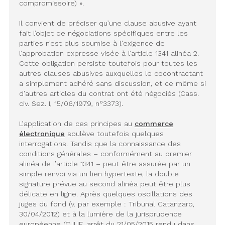
compromissoire) ».
Il convient de préciser qu’une clause abusive ayant
fait l’objet de négociations spécifiques entre les
parties n’est plus soumise à l'exigence de
l’approbation expresse visée à l’article 1341 alinéa 2.
Cette obligation persiste toutefois pour toutes les
autres clauses abusives auxquelles le cocontractant
a simplement adhéré sans discussion, et ce même si
d'autres articles du contrat ont été négociés (Cass.
civ. Sez. I, 15/06/1979, n°3373).
L’application de ces principes au
commerce
électronique
soulève toutefois quelques
interrogations. Tandis que la connaissance des
conditions générales – conformément au premier
alinéa de l’article 1341 – peut être assurée par un
simple renvoi via un lien hypertexte, la double
signature prévue au second alinéa peut être plus
délicate en ligne. Après quelques oscillations des
juges du fond (v. par exemple : Tribunal Catanzaro,
30/04/2012) et à la lumière de la jurisprudence
européenne (CJUE, arrêt du 21/05/2015 rendu dans